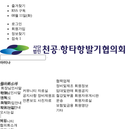
즐겨찾기
RSS 구독
08월 11일(화)
로그인
회원가입
정보찾기
접속 1
아미나
협력업체
협의회소개
협의회소개
정비및제조
회원정보
회장님인사말
커뮤니티
자료실
임대및판매
회원공지
회장님인사말
연혁
공지사항
장비제원표
철강및부품
회원자유게시판
연혁
조직도
언론보도
사진자료
운송
회원자료실
조직도
회원가입안내
보험및금융
회원명단
회원가입안내
오시는길
기타
오시는길
메인
커뮤니티
협의회소개