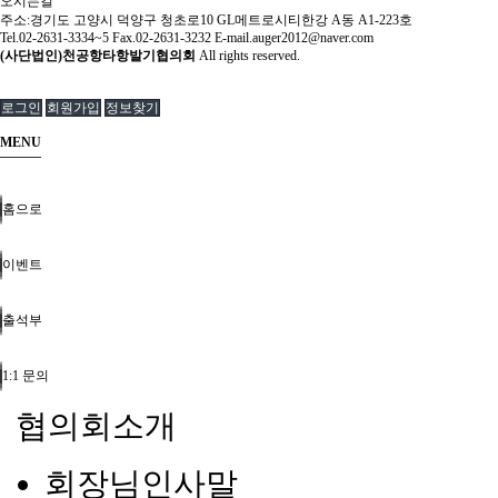
오시는길
주소:경기도 고양시 덕양구 청초로10 GL메트로시티한강 A동 A1-223호
Tel.02-2631-3334~5 Fax.02-2631-3232 E-mail.auger2012@naver.com
(사단법인)천공항타항발기협의회
All rights reserved.
로그인
회원가입
정보찾기
MENU
홈으로
이벤트
출석부
1:1 문의
협의회소개
회장님인사말