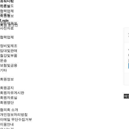
공지사항
커뮤니티
언론보도
자료실
협력업체
자료실
회원정보
Login
장비제원표
회원 로그인
사진자료
협력업체
정비및제조
임대및판매
철강및부품
운송
보험및금융
기타
회원정보
회원공지
회원자유게시판
메
회원자료실
회원명단
협의회 소개
개인정보처리방침
이메일 무단수집거부
이용안내