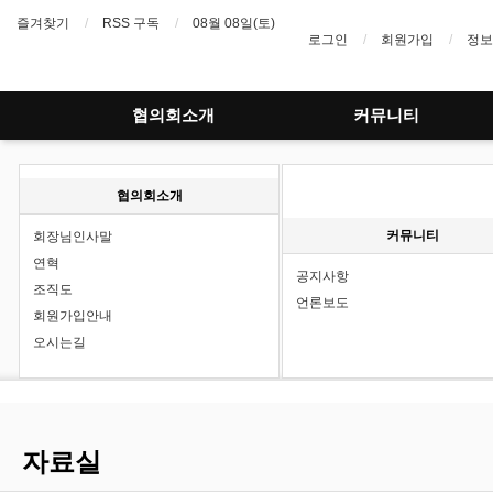
즐겨찾기
RSS 구독
08월 08일(토)
로그인
회원가입
정보
협의회소개
커뮤니티
협의회소개
커뮤니티
회장님인사말
연혁
공지사항
조직도
언론보도
회원가입안내
오시는길
자료실