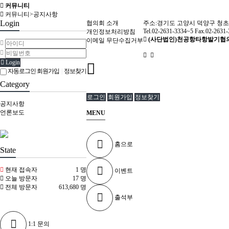
커뮤니티
커뮤니티>공지사항
Login
협의회 소개
주소:경기도 고양시 덕양구 청초로
Tel.02-2631-3334~5 Fax.02-2631-
개인정보처리방침
(사단법인)천공항타항발기협
이메일 무단수집거부
Login
자동로그인
회원가입
|
정보찾기
Category
로그인
회원가입
정보찾기
공지사항
언론보도
MENU
홈으로
State
현재 접속자
1 명
이벤트
오늘 방문자
17 명
전체 방문자
613,680 명
출석부
1:1 문의