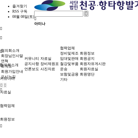
즐겨찾기
RSS 구독
08월 08일(토)
아미나
협력업체
협의회소개
정비및제조
회원정보
회장님인사말
커뮤니티
자료실
임대및판매
회원공지
연혁
공지사항
장비제원표
철강및부품
회원자유게시판
협의회소개
조직도
언론보도
사진자료
운송
회원자료실
회원가입안내
보험및금융
회원명단
오시는길
커뮤니티
기타
자료실
협력업체
회원정보