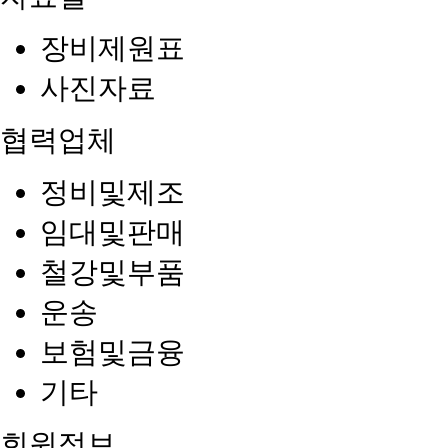
장비제원표
사진자료
협력업체
정비및제조
임대및판매
철강및부품
운송
보험및금융
기타
회원정보